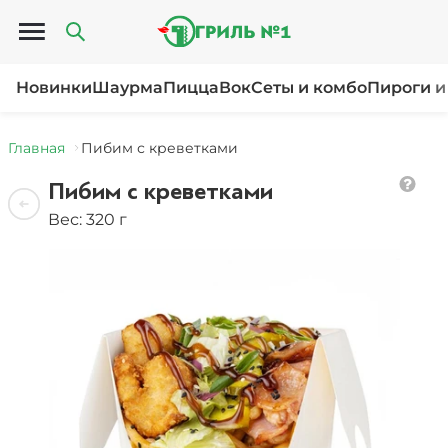
Открыть меню
Новинки
Шаурма
Пицца
Вок
Сеты и комбо
Пироги и
Главная
Пибим с креветками
Пибим с креветками
Вес: 320 г