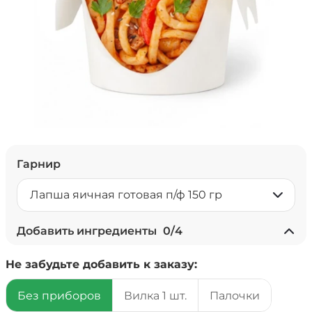
Гарнир
Лапша яичная готовая п/ф 150 гр
Добавить ингредиенты
0
/
4
+ Ананасы консервированные
Не забудьте добавить к заказу:
(20 г)
/
20
г
Без приборов
Вилка 1 шт.
Палочки
39 ₽