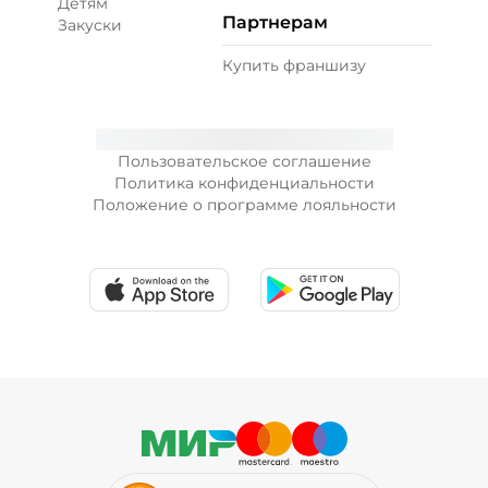
Детям
Партнерам
Закуски
89 ₽
Купить франшизу
Лук зеленый (10 г)
/
10
г
Пользовательское соглашение
Политика конфиденциальности
19 ₽
Положение о программе лояльности
Лук карамелизированный (10 г)
/
10
г
29 ₽
Перец халапеньо (15 г)
/
15
г
29 ₽