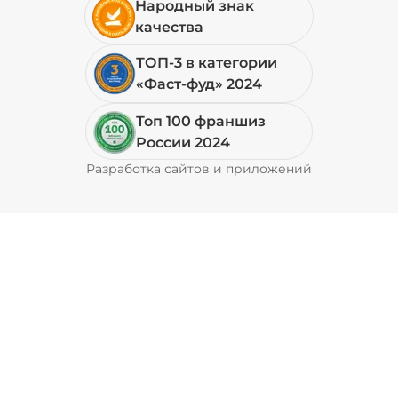
Народный знак
качества
Петрушка (10 г)
/
10
г
ТОП-3 в категории
«Фаст-фуд» 2024
19 ₽
Топ 100 франшиз
России 2024
Свинина (20 г)
/
30
г
Разработка сайтов и приложений
Pyrobyte
49 ₽
Соус кимчи (20 г)
/
20
г
29 ₽
Соус кисло-сладкий (20 г)
/
20
г