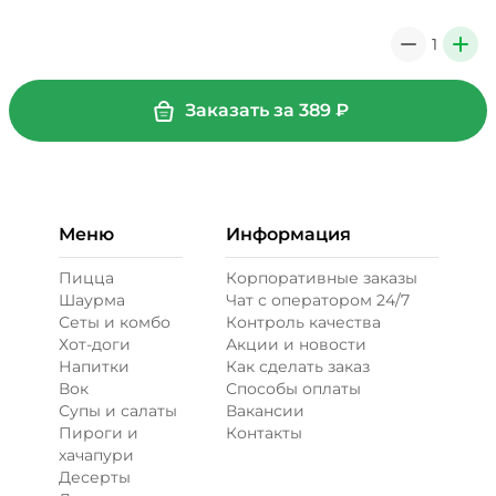
1
0
+
+ Соус барбекю (20 г)
/
20
г
Заказать за
389
₽
29 ₽
+ Сыр моцарелла (20 г)
/
20
г
Меню
Информация
49 ₽
Пицца
Корпоративные заказы
Шаурма
Чат с оператором 24/7
Сеты и комбо
Контроль качества
Бекон (20 г)
/
30
г
Хот-доги
Акции и новости
Напитки
Как сделать заказ
Вок
Способы оплаты
49 ₽
Супы и салаты
Вакансии
Пироги и
Контакты
хачапури
Десерты
Креветки королевские (20 г)
/
40
г