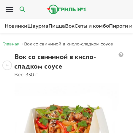
Открыть меню
Новинки
Шаурма
Пицца
Вок
Сеты и комбо
Пироги и
Главная
Вок со свининой в кисло-сладком соусе
Вок со свининой в кисло-
сладком соусе
Вес: 330 г