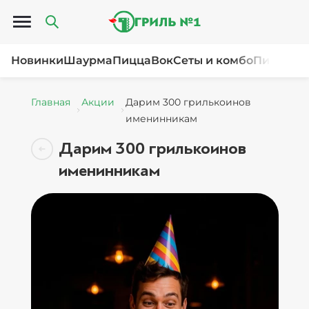
Открыть меню
Новинки
Шаурма
Пицца
Вок
Сеты и комбо
Пироги и
Главная
Акции
Дарим 300 грилькоинов
именинникам
Дарим 300 грилькоинов
именинникам