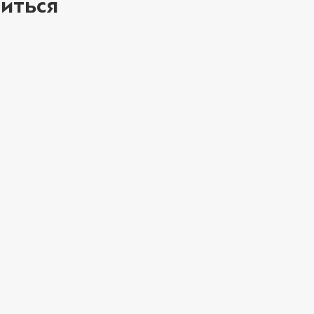
иться
ое