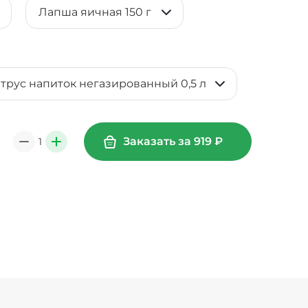
Лапша яичная 150 г
итрус напиток негазированный 0,5 л
Заказать за
919
₽
1
0
+