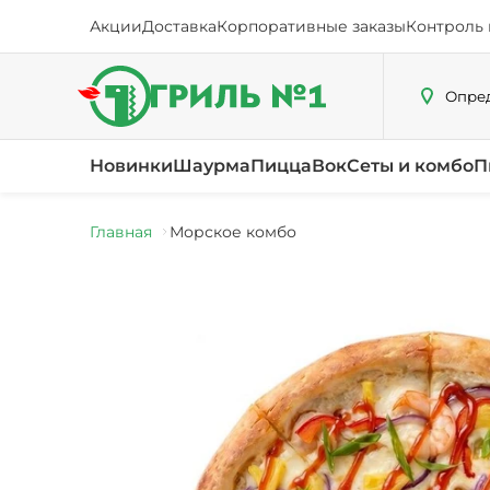
Акции
Доставка
Корпоративные заказы
Контроль 
Опред
Новинки
Шаурма
Пицца
Вок
Сеты и комбо
П
Главная
Морское комбо