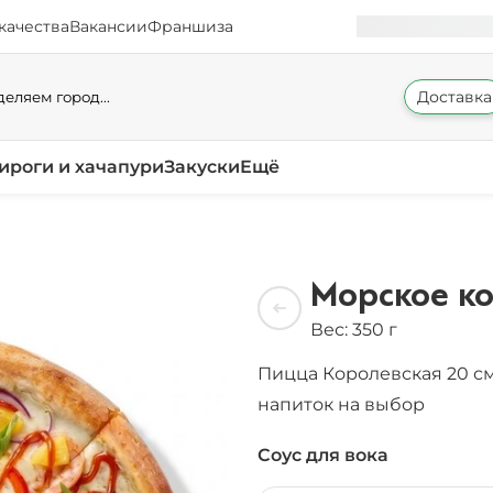
качества
Вакансии
Франшиза
Доставка
еляем город...
ироги и хачапури
Закуски
Ещё
Морское к
Вес: 350 г
Пицца Королевская 20 с
напиток на выбор
Соус для вока