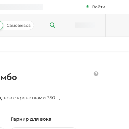
Войти
Самовывоз
омбо
м
вок с креветками 350 г
,
,
Гарнир для вока