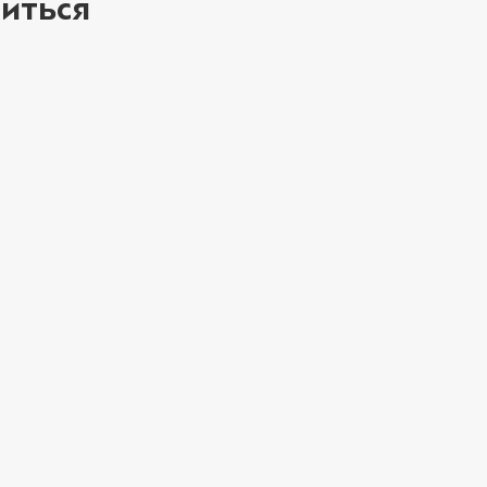
иться
ое