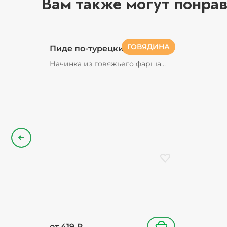
Вам также могут понрав
ГОВЯДИНА
Пиде по-турецки
Начинка из говяжьего фарша
(говядина, перец болгарский,
лук репчатый, соус
томатный),сыр моцарелла, соус
томатный, лук красный, перец
болгарский, петрушка, кунжут
Назад
Добавить в избранн
от
419
₽