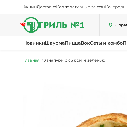
Акции
Доставка
Корпоративные заказы
Контроль 
Опред
Новинки
Шаурма
Пицца
Вок
Сеты и комбо
П
Главная
Хачапури с сыром и зеленью