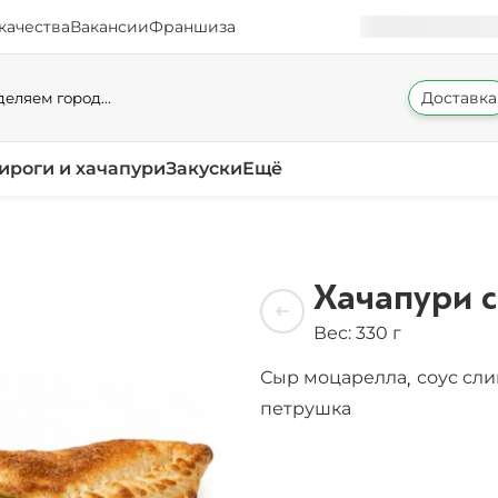
качества
Вакансии
Франшиза
Доставка
еляем город...
ироги и хачапури
Закуски
Ещё
Хачапури с
Вес: 330 г
Сыр моцарелла
соус сл
,
петрушка