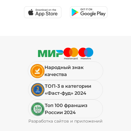
39 ₽
Соус шрирача (20 г)
/
20
г
29 ₽
Народный знак
Сыр моцарелла (20 г)
/
20
г
качества
ТОП-3 в категории
59 ₽
«Фаст-фуд» 2024
Топ 100 франшиз
Сыр пармезан (10 г)
/
10
г
России 2024
Разработка сайтов и приложений
Pyrobyte
59 ₽