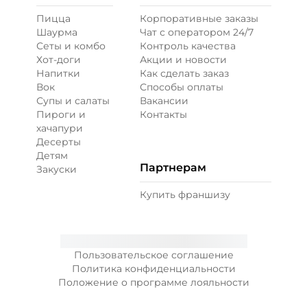
Пицца
Корпоративные заказы
Перец болгарский запеченный
Шаурма
Чат с оператором 24/7
(20 г)
/
18
г
Сеты и комбо
Контроль качества
Хот-доги
Акции и новости
Напитки
Как сделать заказ
39 ₽
Вок
Способы оплаты
Супы и салаты
Вакансии
Пироги и
Контакты
Перец халапеньо (15 г)
/
15
г
хачапури
Десерты
Детям
29 ₽
Партнерам
Закуски
Купить франшизу
Соус гриль (20 г)
/
20
г
59 ₽
Пользовательское соглашение
Политика конфиденциальности
Положение о программе лояльности
Соус чеддер (20 г)
/
20
г