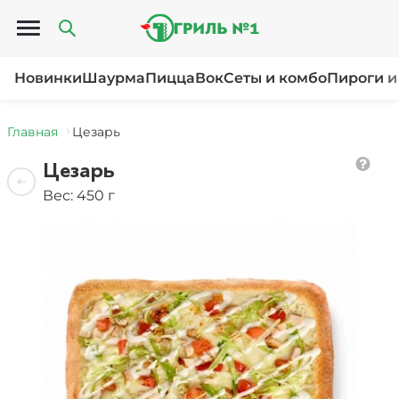
Открыть меню
Новинки
Шаурма
Пицца
Вок
Сеты и комбо
Пироги и
Главная
Цезарь
Цезарь
Вес: 450 г