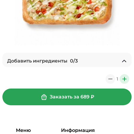
Добавить ингредиенты
0
/
3
Лук карамелизированный (10 г)
/
10
г
1
0
+
29 ₽
Заказать за
689
₽
Мортаделла (20 г)
/
16
г
99 ₽
Меню
Информация