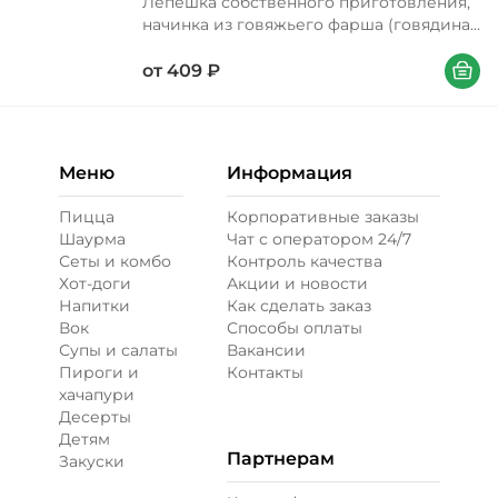
Лепешка собственного приготовления,
начинка из говяжьего фарша (говядина,
перец болгарский, лук репчатый, соус
В корзи
томатный), соус чесночный, салат
от
409
₽
айсберг, томаты свежие, соус перечный,
лук красный, петрушка
Меню
Информация
Пицца
Корпоративные заказы
Шаурма
Чат с оператором 24/7
Сеты и комбо
Контроль качества
Хот-доги
Акции и новости
Напитки
Как сделать заказ
Вок
Способы оплаты
Супы и салаты
Вакансии
Пироги и
Контакты
хачапури
Десерты
Детям
Партнерам
Закуски