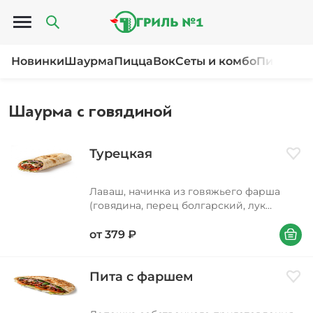
Открыть меню
Новинки
Шаурма
Пицца
Вок
Сеты и комбо
Пироги и
Шаурма с говядиной
Турецкая
Доба
Лаваш, начинка из говяжьего фарша
(говядина, перец болгарский, лук
репчатый, соус томатный), соус
В корзи
чесночный, шампиньоны жареные,
от
379
₽
томаты свежие, капуста, лук красный,
петрушка
Пита с фаршем
Доба