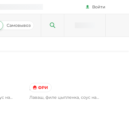
Войти
Самовывоз
🍟 ФРИ
Грибная
ус на
Лаваш, филе цыпленка, соус на
орковь
выбор, шампиньоны жареные,
аты
картофель фри, лук красный