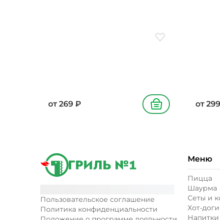
Добавить в избранн
от
269
₽
от
29
В корзину
Меню
Пицца
Шаурма
Сеты и 
Пользовательское соглашение
Хот-доги
Политика конфиденциальности
Напитки
Положение о программе лояльности