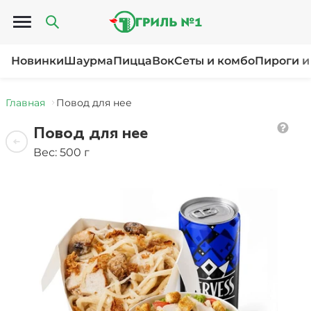
Открыть меню
Новинки
Шаурма
Пицца
Вок
Сеты и комбо
Пироги и
Главная
Повод для нее
Повод для нее
Вес: 500 г