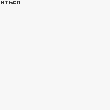
иться
ое