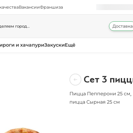
качества
Вакансии
Франшиза
Доставка
еляем город...
ироги и хачапури
Закуски
Ещё
Сет 3 пицц
Пицца Пепперони 25 см
,
пицца Сырная 25 см