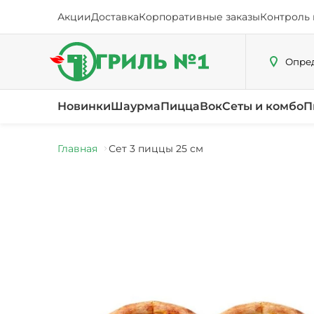
Акции
Доставка
Корпоративные заказы
Контроль 
Опред
Новинки
Шаурма
Пицца
Вок
Сеты и комбо
П
Главная
Сет 3 пиццы 25 см