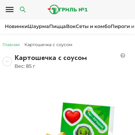
Открыть меню
Новинки
Шаурма
Пицца
Вок
Сеты и комбо
Пироги и
Главная
Картошечка с соусом
Картошечка с соусом
Вес: 85 г