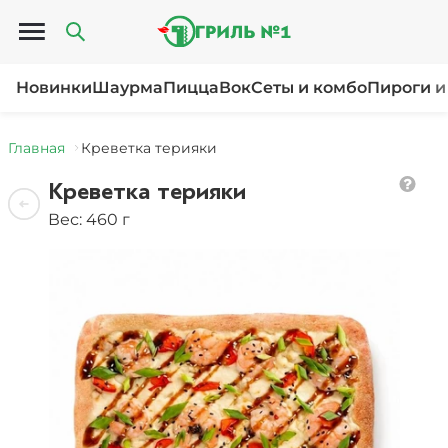
Открыть меню
Новинки
Шаурма
Пицца
Вок
Сеты и комбо
Пироги и
Главная
Креветка терияки
Креветка терияки
Вес: 460 г