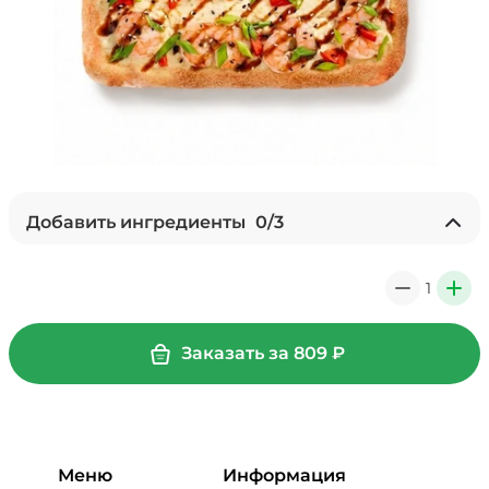
Добавить ингредиенты
0
/
3
Лук карамелизированный (10 г)
/
10
г
1
0
+
29 ₽
Заказать за
809
₽
Мортаделла (20 г)
/
20
г
99 ₽
Меню
Информация