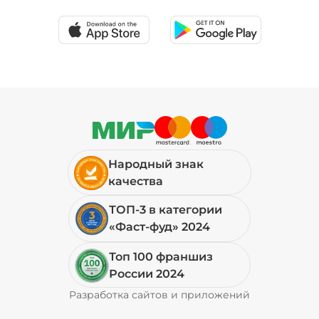
39 ₽
Соус шрирача (20 г)
/
20
г
29 ₽
Народный знак
Сыр моцарелла (20 г)
/
20
г
качества
ТОП-3 в категории
49 ₽
«Фаст-фуд» 2024
Топ 100 франшиз
Сыр пармезан (10 г)
/
10
г
России 2024
Разработка сайтов и приложений
Pyrobyte
49 ₽