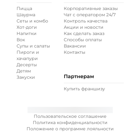
Пицца
Корпоративные заказы
Перец болгарский запеченный
Шаурма
Чат с оператором 24/7
(20 г)
/
20
г
Сеты и комбо
Контроль качества
Хот-доги
Акции и новости
Напитки
Как сделать заказ
39 ₽
Вок
Способы оплаты
Супы и салаты
Вакансии
Пироги и
Контакты
Перец халапеньо (15 г)
/
15
г
хачапури
Десерты
Детям
29 ₽
Партнерам
Закуски
Купить франшизу
Соус гриль (20 г)
/
20
г
49 ₽
Пользовательское соглашение
Политика конфиденциальности
Положение о программе лояльности
Соус чеддер (20 г)
/
20
г