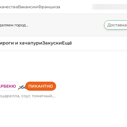
качества
Вакансии
Франшиза
Доставка
еляем город...
ироги и хачапури
Закуски
Ещё
АРБЕКЮ
ПИКАНТНО
енок барбекю
царелла, соус томатный,
ыпленка, бекон, соус
ю, лук красный, орегано
0/400/620 г