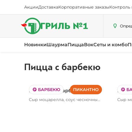
Акции
Доставка
Корпоративные заказы
Контроль 
Опред
Новинки
Шаурма
Пицца
Вок
Сеты и комбо
П
Пицца с барбекю
😋 БАРБЕКЮ
ПИКАНТНО
😋 Б
Пепперони барбекю
Цыпл
Сыр моцарелла, соус чесночный,
Сыр мо
пепперони, соус барбекю Вес
филе ц
290/360/540 г
барбек
Вес 31