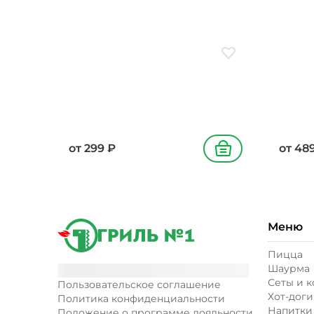
Добавить в избранн
от
299
₽
от
48
В корзину
Меню
Пицца
Шаурма
Сеты и 
Пользовательское соглашение
Хот-доги
Политика конфиденциальности
Напитки
Положение о программе лояльности