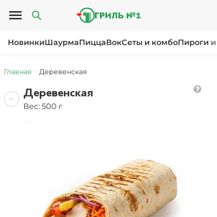
Открыть меню
Новинки
Шаурма
Пицца
Вок
Сеты и комбо
Пироги и
Главная
Деревенская
Деревенская
Вес: 500 г