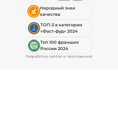
Народный знак
19 ₽
качества
ТОП-3 в категории
+ Перец халапеньо (15 г)
/
15
г
«Фаст-фуд» 2024
Топ 100 франшиз
29 ₽
России 2024
Разработка сайтов и приложений
Pyrobyte
+ Соус барбекю (20 г)
/
20
г
29 ₽
+ Соус гриль (20 г)
/
20
г
49 ₽