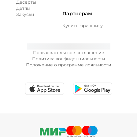
Десерты
Детям
Партнерам
Закуски
+ Лук красный (10 г)
/
10
г
Купить франшизу
19 ₽
Пользовательское соглашение
+ Морковь по-корейски (10 г)
/
10
г
Политика конфиденциальности
Положение о программе лояльности
19 ₽
+ Огурцы маринованные (10 г)
/
10
г
19 ₽
+ Огурцы свежие (10 г)
/
10
г