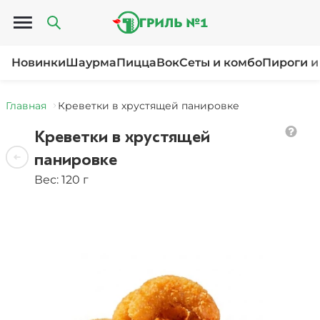
Открыть меню
Новинки
Шаурма
Пицца
Вок
Сеты и комбо
Пироги и
Главная
Креветки в хрустящей панировке
Креветки в хрустящей
панировке
Вес: 120 г