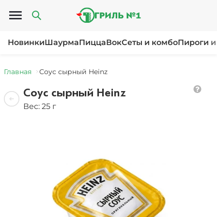
Открыть меню
Новинки
Шаурма
Пицца
Вок
Сеты и комбо
Пироги и
Главная
Соус сырный Heinz
Соус сырный Heinz
Вес: 25 г