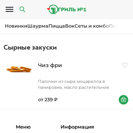
Открыть меню
Новинки
Шаурма
Пицца
Вок
Сеты и комбо
Пироги и
Сырные закуски
Чиз фри
Доба
Палочки из сыра моцарелла в
панировке, масло растительное
В корзи
от
239
₽
Меню
Информация