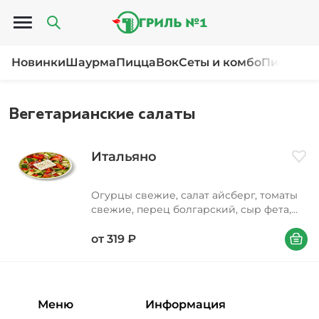
Открыть меню
Новинки
Шаурма
Пицца
Вок
Сеты и комбо
Пироги и
Вегетарианские салаты
Итальяно
Доба
Огурцы свежие, салат айсберг, томаты
свежие, перец болгарский, сыр фета,
масло растительное, соус соевый, лук
В корзи
красный, орегано
от
319
₽
Меню
Информация