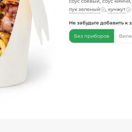
соус соевый
соус кимчи
,
лук зеленый
кунжут
,
Не забудьте добавить к з
Без приборов
Вилка