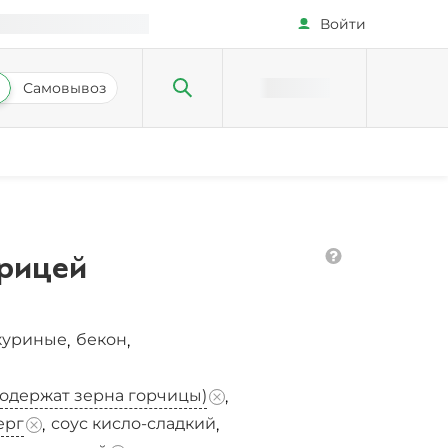
Войти
Самовывоз
урицей
куриные
бекон
,
,
одержат зерна горчицы)
,
ерг
соус кисло-сладкий
,
,