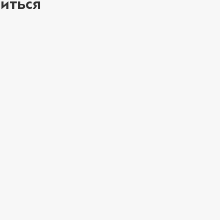
иться
ое