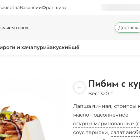
качества
Вакансии
Франшиза
Доставка
еляем город...
ироги и хачапури
Закуски
Ещё
Пибим с к
Вес: 320 г
Лапша яичная
стрипсы 
,
масло подсолнечное
,
огурцы маринованные (с
соус терияки
салат айсб
,