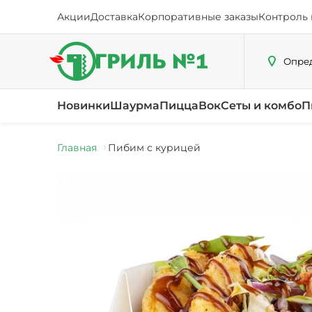
Акции
Доставка
Корпоративные заказы
Контроль 
Опред
Новинки
Шаурма
Пицца
Вок
Сеты и комбо
П
Главная
Пибим с курицей