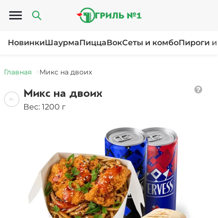
Открыть меню
Новинки
Шаурма
Пицца
Вок
Сеты и комбо
Пироги и
Главная
Микс на двоих
Микс на двоих
Вес: 1200 г