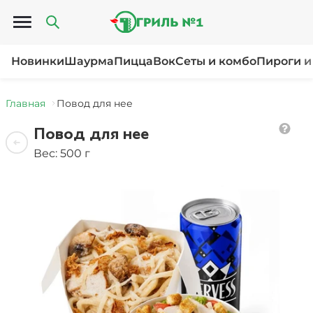
Открыть меню
Новинки
Шаурма
Пицца
Вок
Сеты и комбо
Пироги и
Главная
Повод для нее
Повод для нее
Вес: 500 г