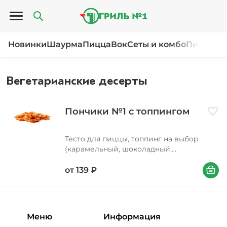
Открыть меню
Новинки
Шаурма
Пицца
Вок
Сеты и комбо
Пироги и
Вегетарианские десерты
Пончики №1 с топпингом
Доба
Тесто для пиццы, топпинг на выбор
(карамельный, шоколадный,
клубничный)
В корзи
от
139
₽
Меню
Информация