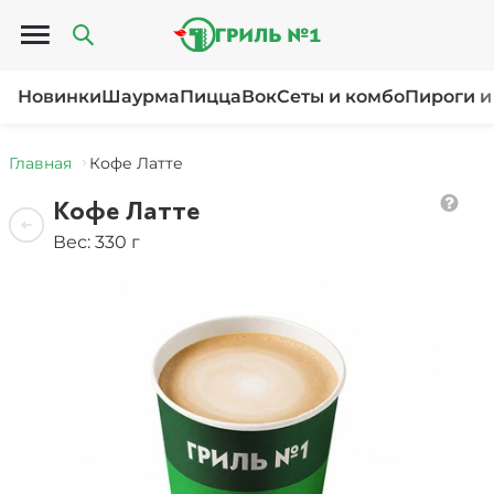
Открыть меню
Новинки
Шаурма
Пицца
Вок
Сеты и комбо
Пироги и
Главная
Кофе Латте
Кофе Латте
Вес: 330 г