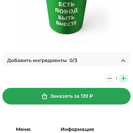
Добавить ингредиенты
0
/
3
Без сахара
/
0
г
1
0
+
0 ₽
Заказать за
139
₽
Сахар (5 г)
/
5
г
0 ₽
Меню
Информация