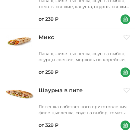
Лаваш, филе цыпленка, соус на выбор,
томаты свежие, капуста, огурцы свежие,
картофель фри
В корзи
от
239
₽
Микс
Доба
Лаваш, филе цыпленка, соус на выбор,
огурцы свежие, морковь по-корейски,
капуста, томаты свежие, картофель фри
В корзи
от
259
₽
Шаурма в пите
Доба
Лепешка собственного приготовления,
филе цыпленка, соус на выбор, томаты
свежие, огурцы маринованные
В корзи
(содержат зерна горчицы), капуста,
от
329
₽
салат айсберг, соус гриль, лук красный,