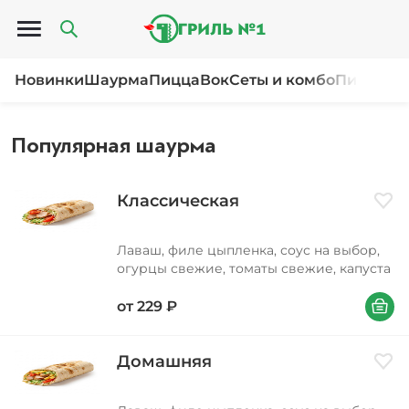
Открыть меню
Новинки
Шаурма
Пицца
Вок
Сеты и комбо
Пироги и
Популярная шаурма
Классическая
Доба
Лаваш, филе цыпленка, соус на выбор,
огурцы свежие, томаты свежие, капуста
В корзи
от
229
₽
Домашняя
Доба