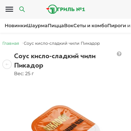
Открыть меню
Новинки
Шаурма
Пицца
Вок
Сеты и комбо
Пироги и
Главная
Соус кисло-сладкий чили Пикадор
Соус кисло-сладкий чили
Пикадор
Вес: 25 г