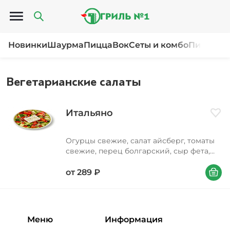
Открыть меню
Новинки
Шаурма
Пицца
Вок
Сеты и комбо
Пироги и
Вегетарианские салаты
Итальяно
Доба
Огурцы свежие, салат айсберг, томаты
свежие, перец болгарский, сыр фета,
масло растительное, соус соевый, лук
В корзи
красный, орегано
от
289
₽
Меню
Информация