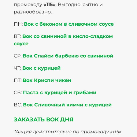
промокоду
«115»
. Выгодно, сытно и
разнообразно.
ПН:
Вок с беконом в сливочном соусе
ВТ:
Вок со свининой в кисло-сладком
соусе
СР:
Вок Спайси барбекю со свининой
ЧТ:
Вок с курицей
ПТ:
Вок Криспи чикен
СБ:
Паста с курицей и грибами
ВС:
Вок Сливочный кимчи с курицей
ЗАКАЗАТЬ ВОК ДНЯ
*Акция действительна по промокоду «115»