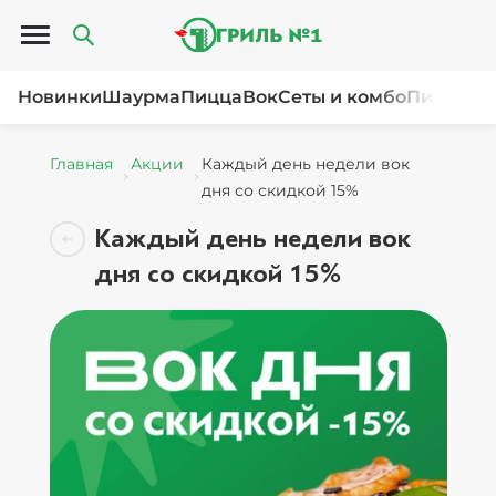
Открыть меню
Новинки
Шаурма
Пицца
Вок
Сеты и комбо
Пироги и
Главная
Акции
Каждый день недели вок
дня со скидкой 15%
Каждый день недели вок
дня со скидкой 15%