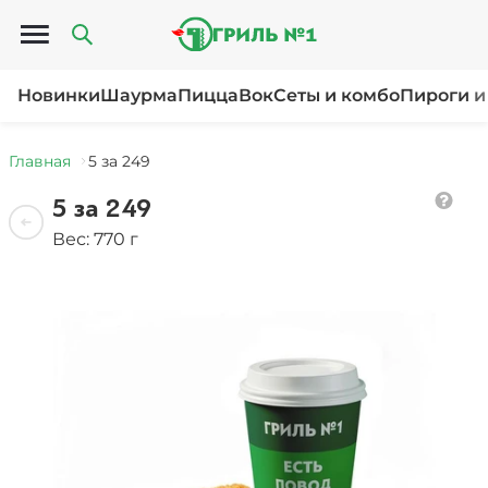
Открыть меню
Новинки
Шаурма
Пицца
Вок
Сеты и комбо
Пироги и
Главная
5 за 249
5 за 249
Вес: 770 г