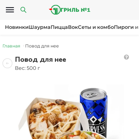
Открыть меню
Новинки
Шаурма
Пицца
Вок
Сеты и комбо
Пироги и
Главная
Повод для нее
Повод для нее
Вес: 500 г