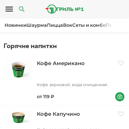
Открыть меню
Новинки
Шаурма
Пицца
Вок
Сеты и комбо
Пироги и
Горячие напитки
Кофе Американо
Доба
Кофе зерновой, вода очищенная
В корзи
от
119
₽
Кофе Капучино
Доба