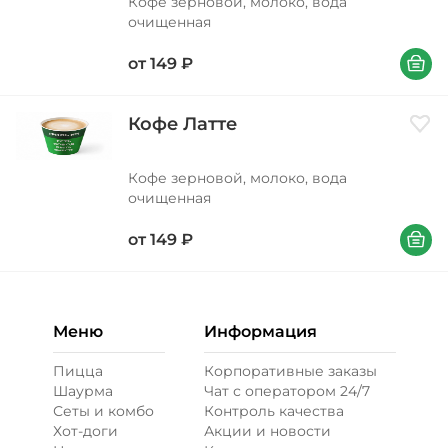
Кофе зерновой, молоко, вода
очищенная
В корзи
от
149
₽
Кофе Латте
Доба
Кофе зерновой, молоко, вода
очищенная
В корзи
от
149
₽
Меню
Информация
Пицца
Корпоративные заказы
Шаурма
Чат с оператором 24/7
Сеты и комбо
Контроль качества
Хот-доги
Акции и новости