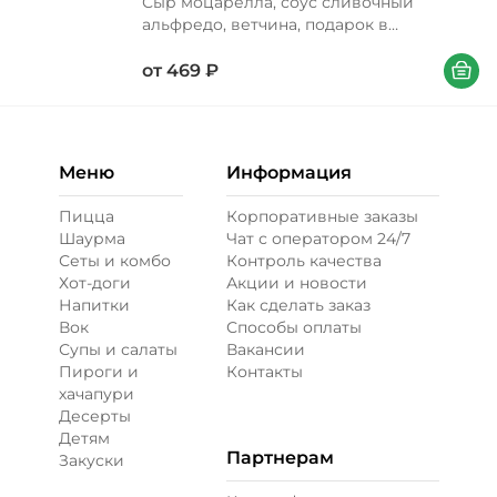
Сыр моцарелла, соус сливочный
альфредо, ветчина, подарок в
ассортименте
В корзи
от
469
₽
Меню
Информация
Пицца
Корпоративные заказы
Шаурма
Чат с оператором 24/7
Сеты и комбо
Контроль качества
Хот-доги
Акции и новости
Напитки
Как сделать заказ
Вок
Способы оплаты
Супы и салаты
Вакансии
Пироги и
Контакты
хачапури
Десерты
Детям
Партнерам
Закуски