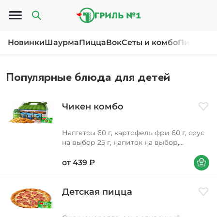
Открыть меню
Новинки
Шаурма
Пицца
Вок
Сеты и комбо
Пироги и
Популярные блюда для детей
Чикен комбо
Доба
Наггетсы 60 г, картофель фри 60 г, соус
на выбор 25 г, напиток на выбор,
подарок в ассортименте, коробка с
В корзи
интерактивами
от
439
₽
Детская пицца
Доба