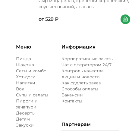
Сыр моцарелла, креветки королевские,
соус чесночный, ананасы
консервированные, перец болгарский,
В корзи
соус кисло-сладкий, лук красный, лук
от
529
₽
зеленый, орегано Вес 340/450/650 г
Меню
Информация
Пицца
Корпоративные заказы
Шаурма
Чат с оператором 24/7
Сеты и комбо
Контроль качества
Хот-доги
Акции и новости
Напитки
Как сделать заказ
Вок
Способы оплаты
Супы и салаты
Вакансии
Пироги и
Контакты
хачапури
Десерты
Детям
Партнерам
Закуски