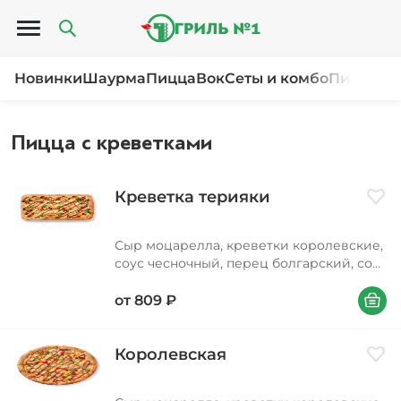
Открыть меню
Новинки
Шаурма
Пицца
Вок
Сеты и комбо
Пироги и
Пицца с креветками
Креветка терияки
Доба
Сыр моцарелла, креветки королевские,
соус чесночный, перец болгарский, соус
терияки, лук зеленый, кунжут
В корзи
от
809
₽
Королевская
Доба