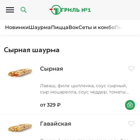
Открыть меню
Новинки
Шаурма
Пицца
Вок
Сеты и комбо
Пироги и
Сырная шаурма
Сырная
Доба
Лаваш, филе цыпленка, соус сырный,
сыр моцарелла, соус чеддер, томаты
свежие, капуста
В корзи
от
329
₽
Гавайская
Доба