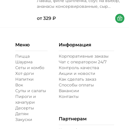
Лаваш, филе цыпленка, соус на выбор,
ананасы консервированные, сыр
моцарелла, капуста
В корзи
от
329
₽
Меню
Информация
Пицца
Корпоративные заказы
Шаурма
Чат с оператором 24/7
Сеты и комбо
Контроль качества
Хот-доги
Акции и новости
Напитки
Как сделать заказ
Вок
Способы оплаты
Супы и салаты
Вакансии
Пироги и
Контакты
хачапури
Десерты
Детям
Партнерам
Закуски