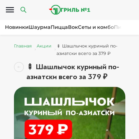
Открыть меню
Новинки
Шаурма
Пицца
Вок
Сеты и комбо
Пироги и
Главная
Акции
🍢 Шашлычок куриный по-
азиатски всего за 379 ₽
🍢 Шашлычок куриный по-
азиатски всего за 379 ₽