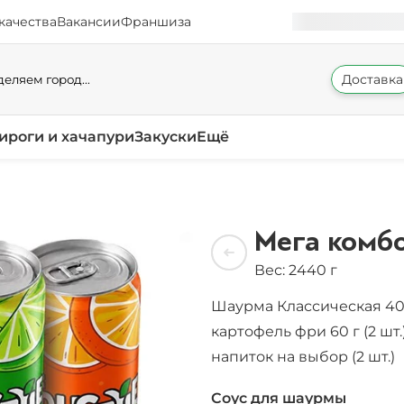
качества
Вакансии
Франшиза
Доставка
еляем город...
ироги и хачапури
Закуски
Ещё
Мега комб
Вес: 2440 г
Шаурма Классическая 400 
картофель фри 60 г (2 шт.
напиток на выбор (2 шт.)
Соус для шаурмы