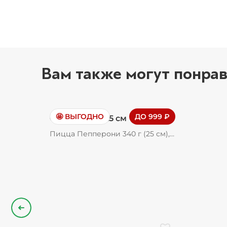
Вам также могут понрав
🤩 ВЫГОДНО
ДО 999 ₽
Сет 3 пиццы 25 см
Пицца Пепперони 340 г (25 см),
пицца Касьятора 350 г (25 см),
пицца Сырная 340 г (25 см)
Назад