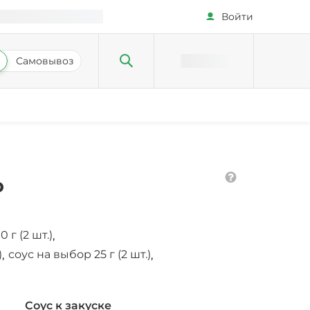
Войти
Самовывоз
о
г (2 шт.)
,
)
соус на выбор 25 г (2 шт.)
,
,
Соус к закуске