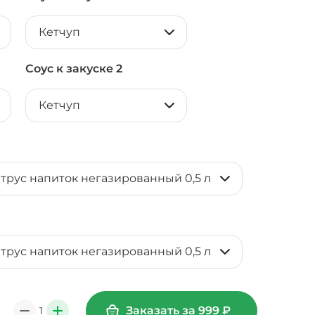
Кетчуп
Соус к закуске 2
Кетчуп
итрус напиток негазированный 0,5 л
итрус напиток негазированный 0,5 л
Заказать за
999
₽
1