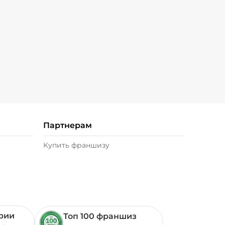
от
1799
Партнерам
Купить франшизу
ории
Топ 100 франшиз