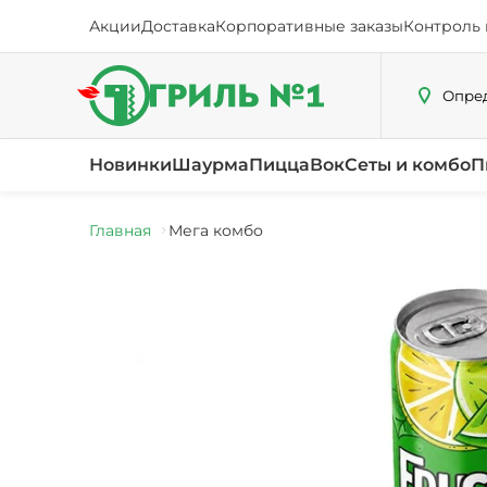
Акции
Доставка
Корпоративные заказы
Контроль 
Опред
Новинки
Шаурма
Пицца
Вок
Сеты и комбо
П
Главная
Мега комбо