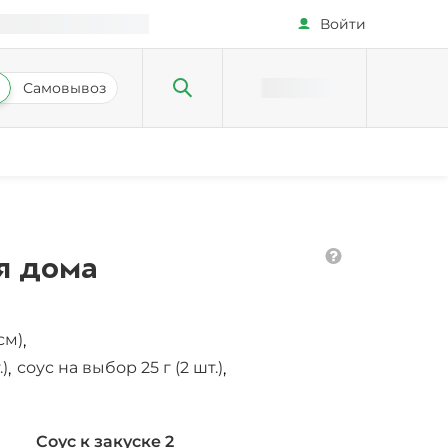
Войти
Самовывоз
я дома
см)
,
)
соус на выбор 25 г (2 шт.)
,
,
Соус к закуске 2