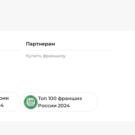
от
1799
Партнерам
Купить франшизу
ории
Топ 100 франшиз
24
России 2024