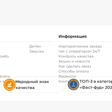
Информация
Детям
Корпоративные заказы
Закуски
Чат с оператором 24/7
комбо
Контроль качества
Акции и новости
Как сделать заказ
Способы оплаты
алаты
Вакансии
и хачапури
Контакты
ТОП-3 в катег
Народный знак
«Фаст-фуд» 20
качества