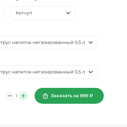
Кетчуп
итрус напиток негазированный 0,5 л
итрус напиток негазированный 0,5 л
Заказать за
999
₽
1
0
+