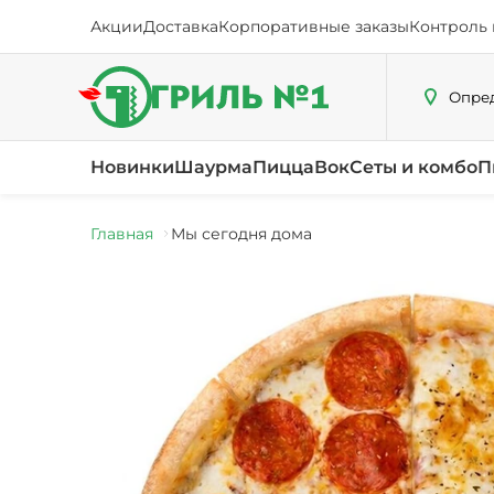
Акции
Доставка
Корпоративные заказы
Контроль 
Опред
Новинки
Шаурма
Пицца
Вок
Сеты и комбо
П
Главная
Мы сегодня дома