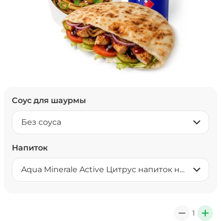
Соус для шаурмы
Без соуса
Напиток
Aqua Minerale Active Цитрус напиток негазированный 0,5 л
1
0
+