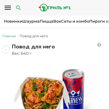
Открыть меню
Новинки
Шаурма
Пицца
Вок
Сеты и комбо
Пироги и
Главная
Повод для него
Повод для него
Вес: 640 г