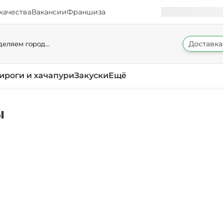
качества
Вакансии
Франшиза
Доставка
еляем город...
ироги и хачапури
Закуски
Ещё
ы