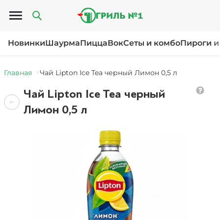
Открыть меню
Новинки
Шаурма
Пицца
Вок
Сеты и комбо
Пироги и
Главная
Чай Lipton Ice Tea черный Лимон 0,5 л
Чай Lipton Ice Tea черный
Лимон 0,5 л