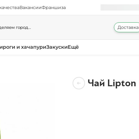
качества
Вакансии
Франшиза
Доставка
еляем город...
ироги и хачапури
Закуски
Ещё
Чай Lipton 