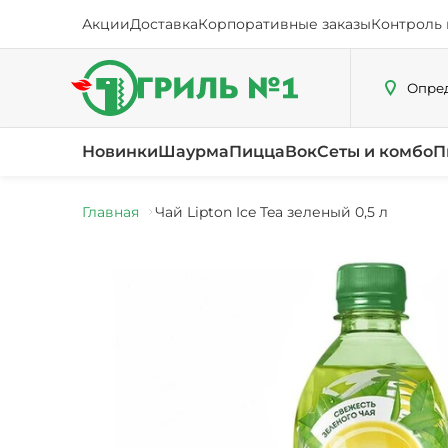
Акции
Доставка
Корпоративные заказы
Контроль 
Опред
Новинки
Шаурма
Пицца
Вок
Сеты и комбо
П
Главная
Чай Lipton Ice Tea зеленый 0,5 л