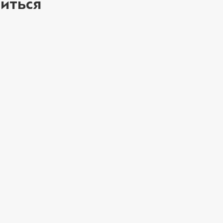
иться
ое