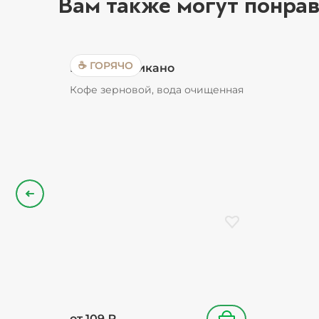
Вам также могут понрав
☕ ГОРЯЧО
Кофе Американо
Кофе зерновой, вода очищенная
Назад
Добавить в избранн
от
109
₽