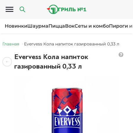
Открыть меню
Новинки
Шаурма
Пицца
Вок
Сеты и комбо
Пироги и
Главная
Evervess Кола напиток газированный 0,33 л
Evervess Кола напиток
газированный 0,33 л