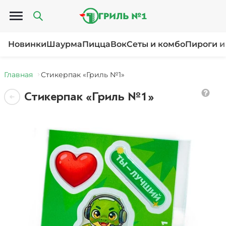
Открыть меню
Новинки
Шаурма
Пицца
Вок
Сеты и комбо
Пироги и
Главная
Стикерпак «Гриль №1»
Стикерпак «Гриль №1»