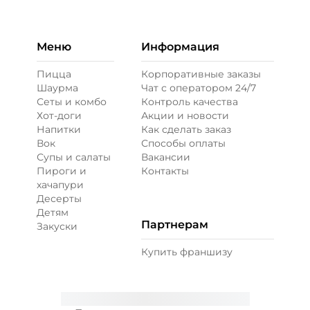
Бекон (20 г)
/
20
г
49 ₽
Меню
Информация
Пицца
Корпоративные заказы
Шаурма
Чат с оператором 24/7
Ветчина (20 г)
/
16
г
Сеты и комбо
Контроль качества
Хот-доги
Акции и новости
Напитки
Как сделать заказ
39 ₽
Вок
Способы оплаты
Супы и салаты
Вакансии
Пироги и
Контакты
Креветки королевские (20 г)
/
20
г
хачапури
Десерты
Детям
89 ₽
Партнерам
Закуски
Купить франшизу
Лук карамелизированный (10 г)
/
10
г
29 ₽