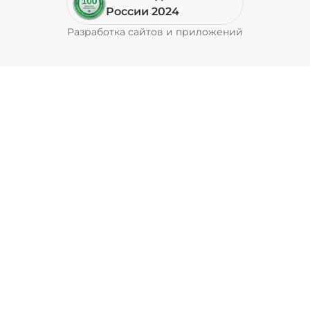
Пепперони (20 г)
/
16
г
России 2024
Разработка сайтов и приложений
Pyrobyte
49 ₽
Перец болгарский запеченный
(20 г)
/
18
г
39 ₽
Перец халапеньо (15 г)
/
15
г
29 ₽
Соус барбекю (20 г)
/
20
г
29 ₽