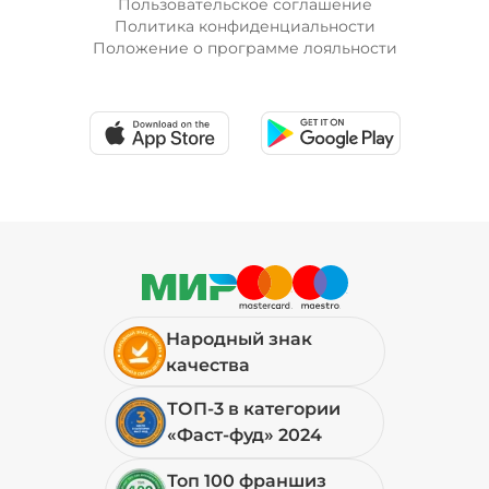
Пользовательское соглашение
Политика конфиденциальности
Положение о программе лояльности
Лук красный (20 г)
/
10
г
19 ₽
Мортаделла (20 г)
/
16
г
89 ₽
Народный знак
Огурцы маринованные (10 г)
/
10
г
качества
ТОП-3 в категории
19 ₽
«Фаст-фуд» 2024
Топ 100 франшиз