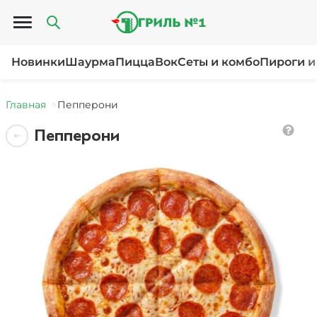
Открыть меню
Новинки
Шаурма
Пицца
Вок
Сеты и комбо
Пироги и
Главная
Пепперони
Пепперони