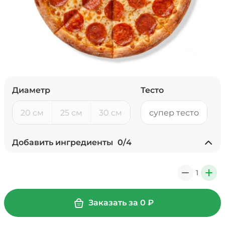
Диаметр
Тесто
20 см
25 см
30 см
супер тесто
Добавить ингредиенты
0
/
4
Ананасы консервированные
(20 г)
/
18
г
1
0
+
39 ₽
Заказать за
0
₽