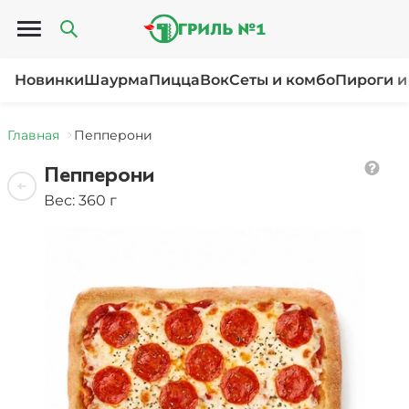
Открыть меню
Новинки
Шаурма
Пицца
Вок
Сеты и комбо
Пироги и
Главная
Пепперони
Пепперони
Вес: 360 г