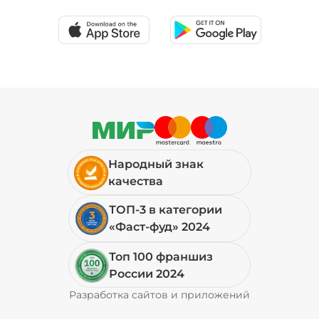
39 ₽
Соус шрирача (20 г)
/
20
г
29 ₽
Народный знак
Сыр моцарелла (20 г)
/
20
г
качества
ТОП-3 в категории
49 ₽
«Фаст-фуд» 2024
Топ 100 франшиз
Сыр пармезан (10 г)
/
10
г
России 2024
Разработка сайтов и приложений
Pyrobyte
49 ₽