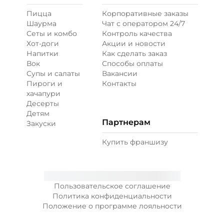
Пицца
Корпоративные заказы
Перец болгарский запеченный
Шаурма
Чат с оператором 24/7
(20 г)
/
18
г
Сеты и комбо
Контроль качества
Хот-доги
Акции и новости
Напитки
Как сделать заказ
39 ₽
Вок
Способы оплаты
Супы и салаты
Вакансии
Пироги и
Контакты
Перец халапеньо (15 г)
/
15
г
хачапури
Десерты
Детям
29 ₽
Партнерам
Закуски
Купить франшизу
Соус гриль (20 г)
/
20
г
49 ₽
Пользовательское соглашение
Политика конфиденциальности
Положение о программе лояльности
Соус чеддер (20 г)
/
20
г