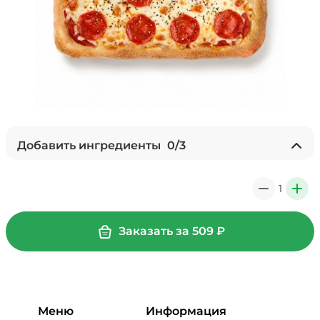
Добавить ингредиенты
0
/
3
Лук карамелизированный (10 г)
/
10
г
1
0
+
29 ₽
Заказать за
509
₽
Мортаделла (20 г)
/
16
г
89 ₽
Меню
Информация