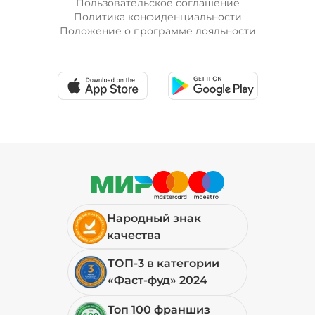
Пользовательское соглашение
Политика конфиденциальности
Положение о программе лояльности
Лук красный (20 г)
/
10
г
19 ₽
Мортаделла (20 г)
/
16
г
89 ₽
Народный знак
Огурцы маринованные (10 г)
/
10
г
качества
ТОП-3 в категории
19 ₽
«Фаст-фуд» 2024
Топ 100 франшиз