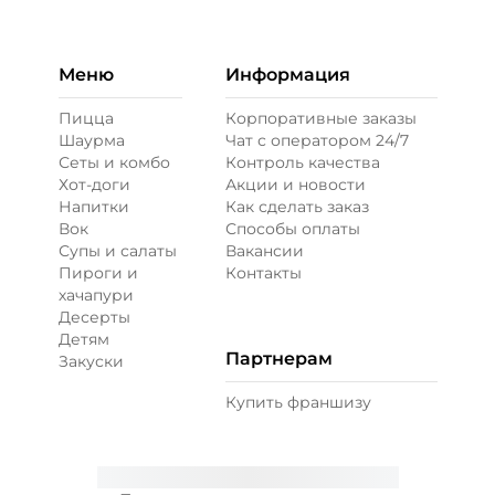
Бекон (20 г)
/
20
г
49 ₽
Меню
Информация
Пицца
Корпоративные заказы
Шаурма
Чат с оператором 24/7
Ветчина (20 г)
/
16
г
Сеты и комбо
Контроль качества
Хот-доги
Акции и новости
Напитки
Как сделать заказ
39 ₽
Вок
Способы оплаты
Супы и салаты
Вакансии
Пироги и
Контакты
Креветки королевские (20 г)
/
20
г
хачапури
Десерты
Детям
89 ₽
Партнерам
Закуски
Купить франшизу
Лук карамелизированный (10 г)
/
10
г
29 ₽