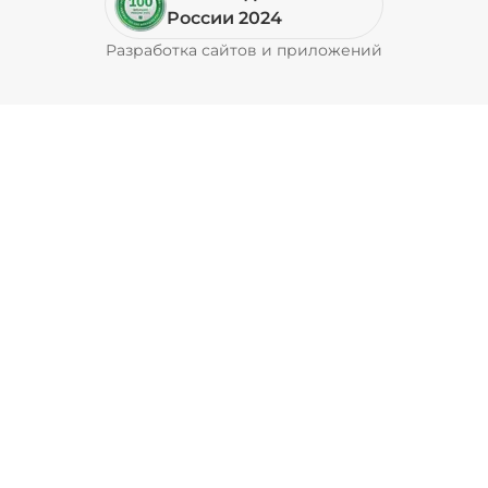
Пепперони (20 г)
/
16
г
России 2024
Разработка сайтов и приложений
Pyrobyte
49 ₽
Перец болгарский запеченный
(20 г)
/
18
г
39 ₽
Перец халапеньо (15 г)
/
15
г
29 ₽
Соус барбекю (20 г)
/
20
г
29 ₽