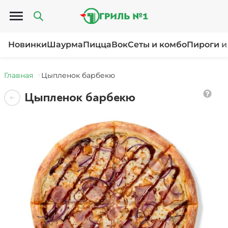
Открыть меню
Новинки
Шаурма
Пицца
Вок
Сеты и комбо
Пироги и
Главная
Цыпленок барбекю
Цыпленок барбекю