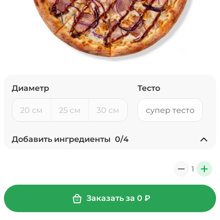
Диаметр
Тесто
20 см
25 см
30 см
супер тесто
Добавить ингредиенты
0
/
4
Ананасы консервированные
(20 г)
/
18
г
1
0
+
39 ₽
Заказать за
0
₽