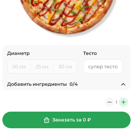
Диаметр
Тесто
20 см
25 см
30 см
супер тесто
Добавить ингредиенты
0
/
4
Ананасы консервированные
(20 г)
/
18
г
1
0
+
39 ₽
Заказать за
0
₽