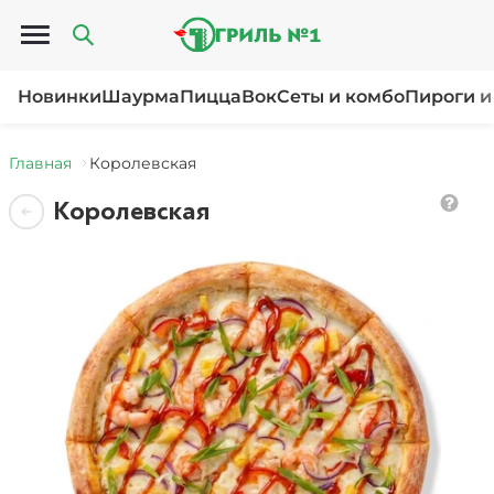
Открыть меню
Новинки
Шаурма
Пицца
Вок
Сеты и комбо
Пироги и
Главная
Королевская
Королевская