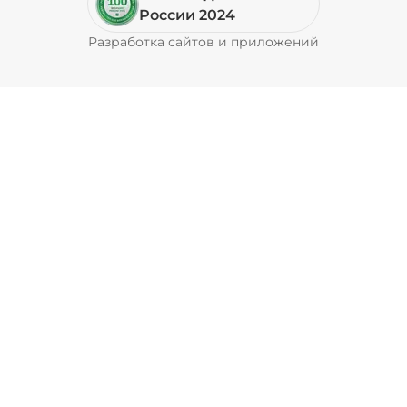
Пепперони (20 г)
/
16
г
России 2024
Разработка сайтов и приложений
Pyrobyte
49 ₽
Перец болгарский запеченный
(20 г)
/
18
г
39 ₽
Перец халапеньо (15 г)
/
15
г
29 ₽
Соус барбекю (20 г)
/
20
г
29 ₽