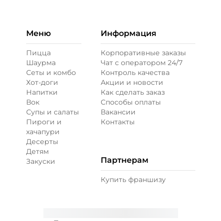
Бекон (20 г)
/
20
г
49 ₽
Меню
Информация
Пицца
Корпоративные заказы
Шаурма
Чат с оператором 24/7
Ветчина (20 г)
/
16
г
Сеты и комбо
Контроль качества
Хот-доги
Акции и новости
Напитки
Как сделать заказ
39 ₽
Вок
Способы оплаты
Супы и салаты
Вакансии
Пироги и
Контакты
Креветки королевские (20 г)
/
20
г
хачапури
Десерты
Детям
89 ₽
Партнерам
Закуски
Купить франшизу
Лук карамелизированный (10 г)
/
10
г
29 ₽