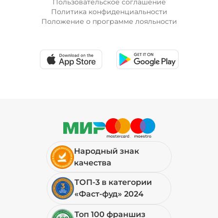
Пользовательское соглашение
Политика конфиденциальности
Положение о программе лояльности
Лук красный (20 г)
/
10
г
19 ₽
Мортаделла (20 г)
/
16
г
89 ₽
Народный знак
Огурцы маринованные (10 г)
/
10
г
качества
ТОП-3 в категории
19 ₽
«Фаст-фуд» 2024
Топ 100 франшиз