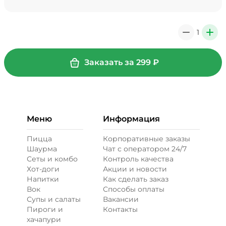
Мало соуса, 0 ₽
39 ₽
1
0
+
+ Картофель фри (20 г)
/
20
г
Заказать за
299
₽
29 ₽
Меню
Информация
+ Кетчуп (10 г)
/
10
г
Пицца
Корпоративные заказы
Шаурма
Чат с оператором 24/7
19 ₽
Сеты и комбо
Контроль качества
Хот-доги
Акции и новости
Напитки
Как сделать заказ
+ Лук карамелизированный (10
Вок
Способы оплаты
г)
/
10
г
Супы и салаты
Вакансии
Пироги и
Контакты
29 ₽
хачапури