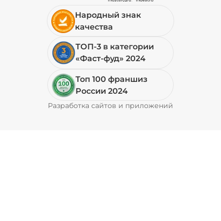
Народный знак
19 ₽
качества
ТОП-3 в категории
+ Перец халапеньо (15 г)
/
15
г
«Фаст-фуд» 2024
Топ 100 франшиз
29 ₽
России 2024
Разработка сайтов и приложений
Pyrobyte
+ Соус барбекю (20 г)
/
20
г
29 ₽
+ Соус гриль (20 г)
/
20
г
49 ₽