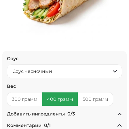
Соус
Соус чесночный
Вес
300 грамм
400 грамм
500 грамм
Добавить ингредиенты
0
/
3
+ Ананасы консервированные
Комментарии
0
/
1
(20 г)
/
20
г