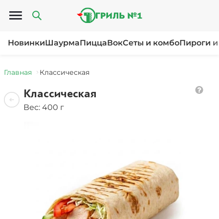
Открыть меню
Новинки
Шаурма
Пицца
Вок
Сеты и комбо
Пироги и
Главная
Классическая
Классическая
Вес: 400 г