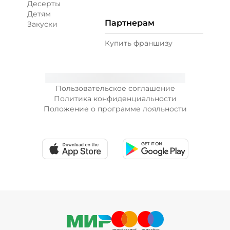
Десерты
Детям
Партнерам
Закуски
+ Лук красный (10 г)
/
10
г
Купить франшизу
19 ₽
Пользовательское соглашение
+ Морковь по-корейски (10 г)
/
10
г
Политика конфиденциальности
Положение о программе лояльности
19 ₽
+ Огурцы маринованные (10 г)
/
10
г
19 ₽
+ Огурцы свежие (10 г)
/
10
г