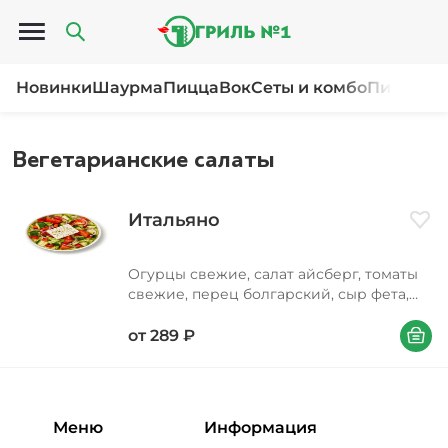
Открыть меню
Новинки
Шаурма
Пицца
Вок
Сеты и комбо
Пироги и
Вегетарианские салаты
Итальяно
Доба
Огурцы свежие, салат айсберг, томаты
свежие, перец болгарский, сыр фета,
масло растительное, соус соевый, лук
В корзи
красный, орегано
от
289
₽
Меню
Информация