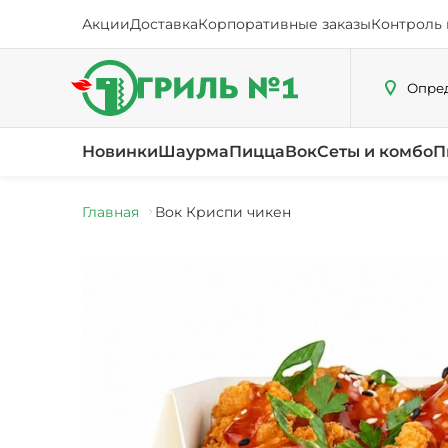
Акции
Доставка
Корпоративные заказы
Контроль 
Опред
Новинки
Шаурма
Пицца
Вок
Сеты и комбо
П
Главная
Вок Криспи чикен