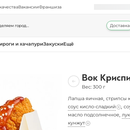
качества
Вакансии
Франшиза
Доставка
еляем город...
ироги и хачапури
Закуски
Ещё
Вок Криспи
Вес: 300 г
Лапша яичная
стрипсы 
,
соус кисло-сладкий
со
,
масло подсолнечное
лу
,
кунжут