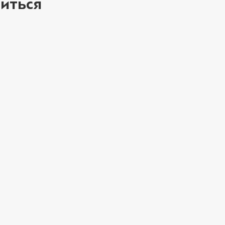
иться
ое