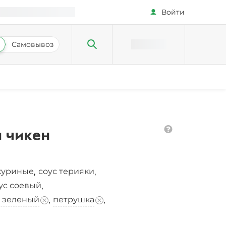
Войти
Самовывоз
 чикен
куриные
соус терияки
,
,
ус соевый
,
к зеленый
петрушка
,
,