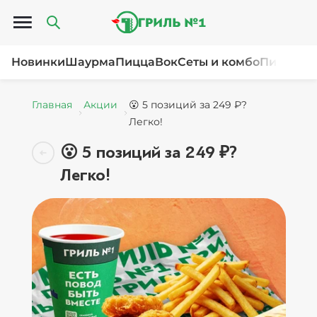
Открыть меню
Новинки
Шаурма
Пицца
Вок
Сеты и комбо
Пироги и
Главная
Акции
😮 5 позиций за 249 ₽?
Легко!
😮 5 позиций за 249 ₽?
Легко!